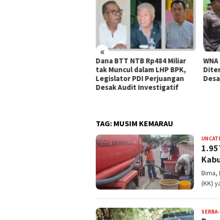
«
a BTT NTB Rp484 Miliar
WNA Asal Arab Saudi
Seju
 Muncul dalam LHP BPK,
Ditemukan Meninggal di
di K
islator PDI Perjuangan
Desa Piong Kabupaten Bima
Dilap
ak Audit Investigatif
Pusk
Peng
TAG:
MUSIM KEMARAU
UNCAT
1.95
Kab
Bima,
(KK) y
SERBA-