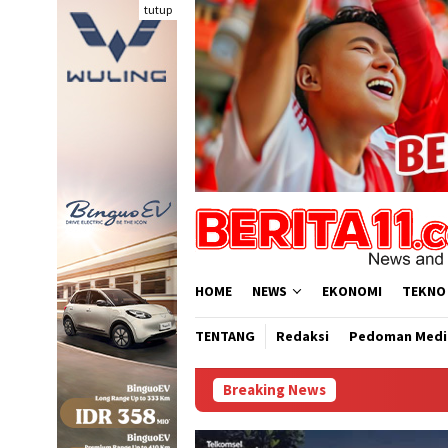
Loncat
tutup
ke
konten
HOME
NEWS
EKONOMI
TEKNO
TENTANG
Redaksi
Pedoman Medi
Breaking News
Da