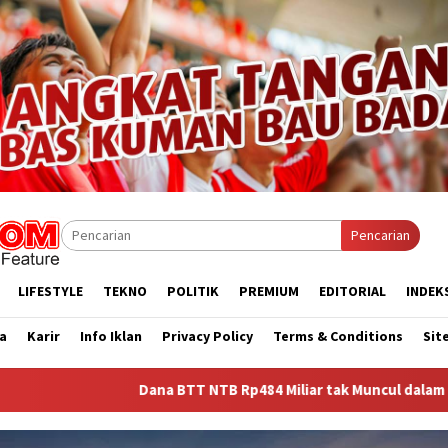
Pencarian
LIFESTYLE
TEKNO
POLITIK
PREMIUM
EDITORIAL
INDEK
a
Karir
Info Iklan
Privacy Policy
Terms & Conditions
Sit
na BTT NTB Rp484 Miliar tak Muncul dalam LHP BPK, Legislator PD