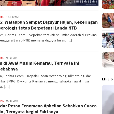
NAL
Redaksi
10 Juli 2023
: Walaupun Sempat Diguyur Hujan, Kekeringan
orologis tetap Berpotensi Landa NTB
m, Berita11.com— Sepekan terakhir sejumlah daerah di Provinsi
enggara Barat (NTB) memang diguyur hujan. […]
NAL
Redaksi
9 Juli 2023
n di Awal Musim Kemarau, Ternyata ini
yebabnya
a, Berita11.com— Kepala Badan Meteorologi Klimatologi dan
LIFE S
sika (BMKG) Dwikorita Karnawati mengungkapkan awal musim
au […]
NAL
Redaksi
9 Juli 2023
dar Pesan Fenomena Aphelion Sebabkan Cuaca
in, Ternyata begini Faktanya