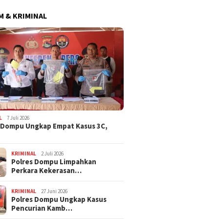
 & KRIMINAL
ima Catat Inflasi 4,06
Dana BTT NTB Rp484 Miliar
WNA Asa
 pada Juli 2026, Lebih
tak Muncul dalam LHP BPK,
Ditemuk
i dari Sumbawa
Legislator PDI Perjuangan
Desa Pi
Desak Audit Investigatif
L
7 Juli 2026
 Dompu Ungkap Empat Kasus 3C,
KRIMINAL
2 Juli 2026
Polres Dompu Limpahkan
Perkara Kekerasan…
KRIMINAL
27 Juni 2026
Polres Dompu Ungkap Kasus
Pencurian Kamb…