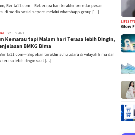
am, Berita11.com— Beberapa hari terakhir beredar pesan
ai di media sosial seperti melalui whatshapp group […]
LIFESTY
Glow F
NAL
Redaksi
22 Juni 2023
m Kemarau tapi Malam hari Terasa lebih Dingin,
Penjelasan BMKG Bima
Berita11.com— Sepekan terakhir suhu udara di wilayah Bima dan
terasa lebih dingin saat […]