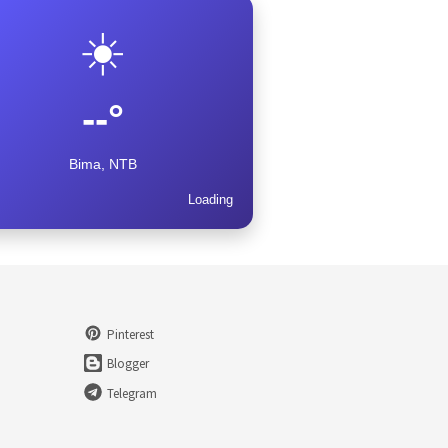
☀️
--°
Bima, NTB
Loading
Pinterest
Blogger
Telegram