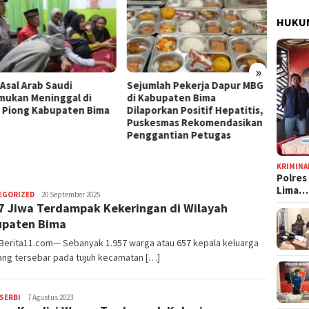
HUKUM
»
Kota B
mlah Pekerja Dapur MBG
Jelang HUT Ke-81 RI, Tokoh
Persen
abupaten Bima
Pemuda NTB Ajak Seluruh
Tingg
orkan Positif Hepatitis,
Elemen Bangsa Perkuat
esmas Rekomendasikan
Persatuan
gantian Petugas
KRIMINA
Polres
Lima…
EGORIZED
Redaksi
20 September 2025
7 Jiwa Terdampak Kekeringan di Wilayah
upaten Bima
 Berita11.com— Sebanyak 1.957 warga atau 657 kepala keluarga
ang tersebar pada tujuh kecamatan […]
SERBI
Redaksi
7 Agustus 2023