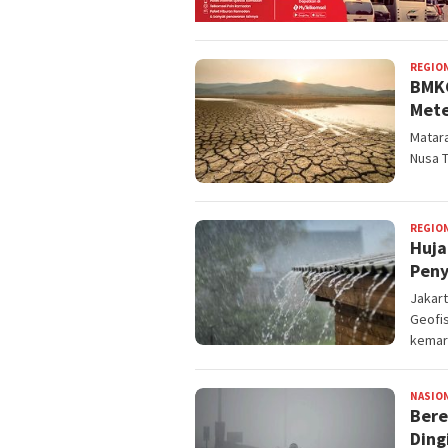
REGIO
BMKG
Mete
Matara
Nusa T
REGIO
Huja
Pen
Jakart
Geofi
kemar
NASIO
Bere
Ding