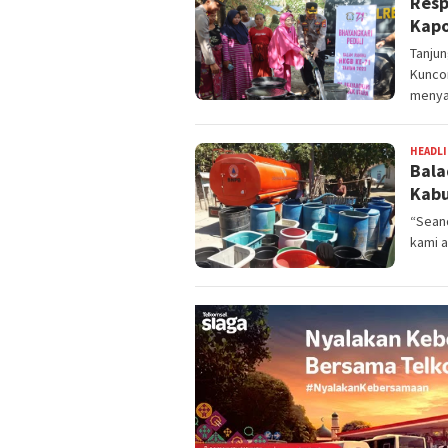
Resp
Kapo
Tanju
Kunco
menya
HEADL
Bala
Kabu
“Seand
kami a