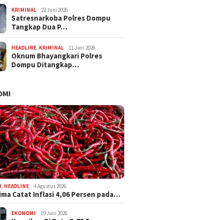
KRIMINAL
22 Juni 2026
Satresnarkoba Polres Dompu
Tangkap Dua P…
HEADLINE
,
KRIMINAL
11 Juni 2026
Oknum Bhayangkari Polres
Dompu Ditangkap…
OMI
I
,
HEADLINE
4 Agustus 2026
ima Catat Inflasi 4,06 Persen pada…
EKONOMI
19 Juni 2026