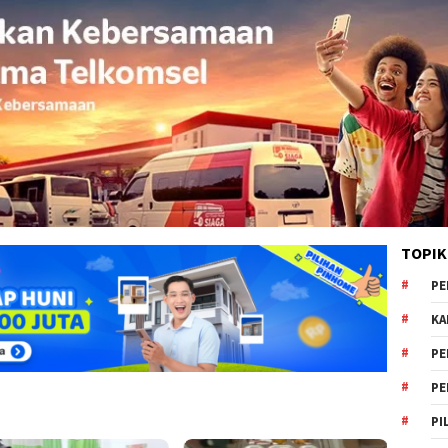
TOPIK
PE
KA
PE
PE
PI