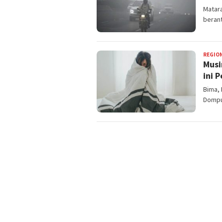
Matar
berant
REGIO
Musi
ini 
Bima, 
Dompu 