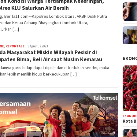
on Kondisi Warga Terdampak Kekeringan,
lres KLU Salurkan Air Bersih
ng, Berita11.com—Kapolres Lombok Utara, AKBP Didik Putra
ro dan Ketua Cabang Bhayangkari Lombok Utara,
lurkan […]
INE
,
REPORTASE
Fachrunnas
3 Agustus 2023
da Masyarakat Miskin Wilayah Pesisir di
AR
EKON
paten Bima, Beli Air saat Musim Kemarau
ainya garis hidup dapat dipilih dan ditentukan sendiri, maka
kan lebih memilih hidup berkecukupan […]
EKONOM
Kota B