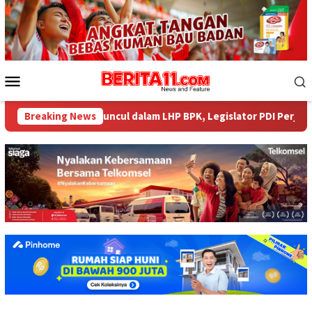
Loncat
ke
konten
Menu
Mobile
liar tak Muncul dalam LHP BPK, Legislator PDI Perjuangan Desak 
Breaking News