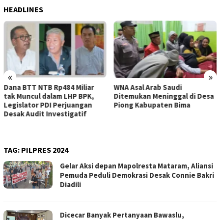
HEADLINES
«
»
WNA Asal Arab Saudi
Sejumlah Pekerja Dapur MBG
Ditemukan Meninggal di Desa
di Kabupaten Bima Dilaporkan
Piong Kabupaten Bima
Positif Hepatitis, Puskesmas
Rekomendasikan
Penggantian Petugas
TAG:
PILPRES 2024
Gelar Aksi depan Mapolresta Mataram, Aliansi
Pemuda Peduli Demokrasi Desak Connie Bakri
Diadili
Dicecar Banyak Pertanyaan Bawaslu,