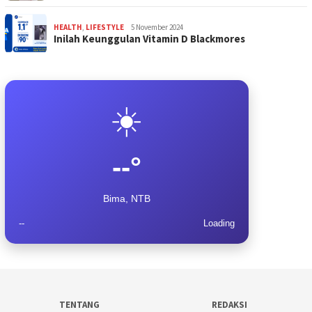
HEALTH
,
LIFESTYLE
5 November 2024
Inilah Keunggulan Vitamin D Blackmores
☀️
--°
Bima, NTB
--
Loading
TENTANG
REDAKSI