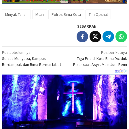
Minyak Tanah
Mtan
Polres Bima Kota
Tim Opsnal
SEBARKAN
Navigasi
Pos sebelumnya
Pos berikutnya
Selasa Menyapa, Kampus
Tiga Pria di Kota Bima Diciduk
pos
Berdampak dan Bima Bermartabat
Polisi saat Asyik Main Judi Remi