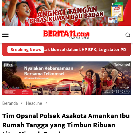
Loncat
ke
konten
Menu
Mobile
ar tak Muncul dalam LHP BPK, Legislator PDI Perjuangan Desak Au
Breaking News
Beranda
Headline
Tim Opsnal Polsek Asakota Amankan Ibu
Rumah Tangga yang Timbun Ribuan