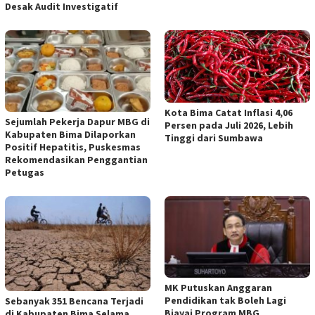
Desak Audit Investigatif
Kota Bima Catat Inflasi 4,06
Sejumlah Pekerja Dapur MBG di
Persen pada Juli 2026, Lebih
Kabupaten Bima Dilaporkan
Tinggi dari Sumbawa
Positif Hepatitis, Puskesmas
Rekomendasikan Penggantian
Petugas
MK Putuskan Anggaran
Pendidikan tak Boleh Lagi
Sebanyak 351 Bencana Terjadi
Biayai Program MBG
di Kabupaten Bima Selama