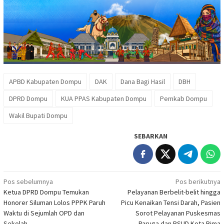
APBD Kabupaten Dompu
DAK
Dana Bagi Hasil
DBH
DPRD Dompu
KUA PPAS Kabupaten Dompu
Pemkab Dompu
Wakil Bupati Dompu
SEBARKAN
Navigasi
Pos sebelumnya
Pos berikutnya
Ketua DPRD Dompu Temukan
Pelayanan Berbelit-belit hingga
pos
Honorer Siluman Lolos PPPK Paruh
Picu Kenaikan Tensi Darah, Pasien
Waktu di Sejumlah OPD dan
Sorot Pelayanan Puskesmas
Sekolah
Paruga dan RSUD Kota Bima