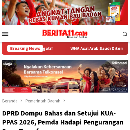
Loncat
ke
konten
Menu
Mobile
tigatif
Breaking News
WNA Asal Arab Saudi Ditemukan Meninggal di Des
Beranda
Pemerintah Daerah
DPRD Dompu Bahas dan Setujui KUA-
PPAS 2026, Pemda Hadapi Pengurangan