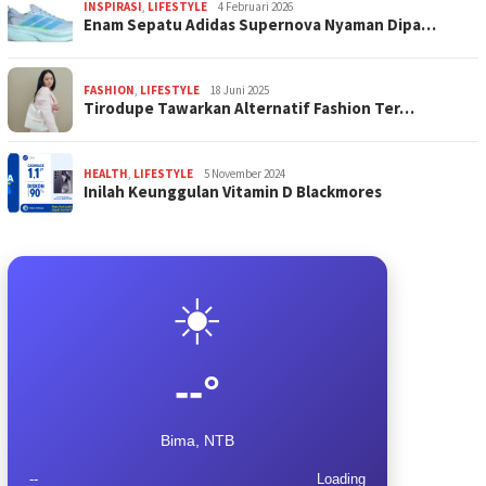
INSPIRASI
,
LIFESTYLE
4 Februari 2026
Enam Sepatu Adidas Supernova Nyaman Dipa…
FASHION
,
LIFESTYLE
18 Juni 2025
Tirodupe Tawarkan Alternatif Fashion Ter…
HEALTH
,
LIFESTYLE
5 November 2024
Inilah Keunggulan Vitamin D Blackmores
☀️
--°
Bima, NTB
--
Loading