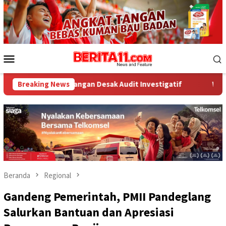
Loncat
ke
konten
Menu
Mobile
juangan Desak Audit Investigatif
Breaking News
WNA Asal Arab Saudi Di
Beranda
Regional
Gandeng Pemerintah, PMII Pandeglang
Salurkan Bantuan dan Apresiasi