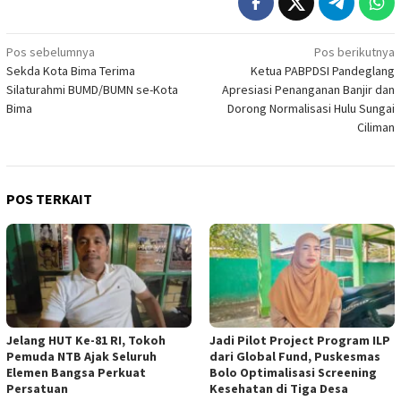
Navigasi
Pos sebelumnya
Pos berikutnya
Sekda Kota Bima Terima
Ketua PABPDSI Pandeglang
pos
Silaturahmi BUMD/BUMN se-Kota
Apresiasi Penanganan Banjir dan
Bima
Dorong Normalisasi Hulu Sungai
Ciliman
POS TERKAIT
Jelang HUT Ke-81 RI, Tokoh
Jadi Pilot Project Program ILP
Pemuda NTB Ajak Seluruh
dari Global Fund, Puskesmas
Elemen Bangsa Perkuat
Bolo Optimalisasi Screening
Persatuan
Kesehatan di Tiga Desa