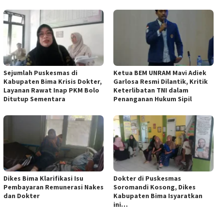
Sejumlah Puskesmas di
Ketua BEM UNRAM Mavi Adiek
Kabupaten Bima Krisis Dokter,
Garlosa Resmi Dilantik, Kritik
Layanan Rawat Inap PKM Bolo
Keterlibatan TNI dalam
Ditutup Sementara
Penanganan Hukum Sipil
Dikes Bima Klarifikasi Isu
Dokter di Puskesmas
Pembayaran Remunerasi Nakes
Soromandi Kosong, Dikes
dan Dokter
Kabupaten Bima Isyaratkan
ini…