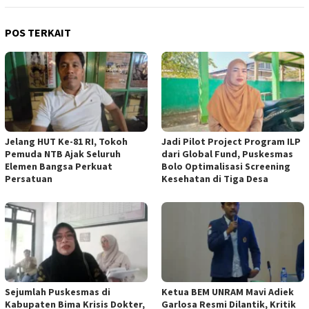
POS TERKAIT
Jelang HUT Ke-81 RI, Tokoh
Jadi Pilot Project Program ILP
Pemuda NTB Ajak Seluruh
dari Global Fund, Puskesmas
Elemen Bangsa Perkuat
Bolo Optimalisasi Screening
Persatuan
Kesehatan di Tiga Desa
Sejumlah Puskesmas di
Ketua BEM UNRAM Mavi Adiek
Kabupaten Bima Krisis Dokter,
Garlosa Resmi Dilantik, Kritik