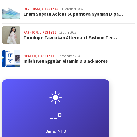
INSPIRASI
,
LIFESTYLE
4 Februari 2026
Enam Sepatu Adidas Supernova Nyaman Dipa…
FASHION
,
LIFESTYLE
18 Juni 2025
Tirodupe Tawarkan Alternatif Fashion Ter…
HEALTH
,
LIFESTYLE
5 November 2024
Inilah Keunggulan Vitamin D Blackmores
☀️
--°
Bima, NTB