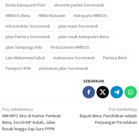
Dinda Damayanti Putri
ekonomi petani Soromandi
HIMDOS Bima
HIMSI Mataram
Indrayana HIMDOS
infrastruktur Soromandi
jalan maut Soromandi
jalan Pantura Soromandi
jalan rusak Kabupaten Bima
jalan Sampungu Kilo
Ketua Umum HIMDOS
Lalu Muhammad Iqbal
mahasiswa Soromandi
Pantura Bima
Pemprov NTB
perbaikan jalan Soromandi
SEBARKAN
Navigasi
Pos sebelumnya
Pos berikutnya
HMI MPO Aksi di Kantor Pemkab
Bupati Bima: Pendidikan adalah
pos
Bima, Soroti KIP Kuliah, Jalan
Perjuangan Peradaban
Rusak hingga Gaji Guru PPPK