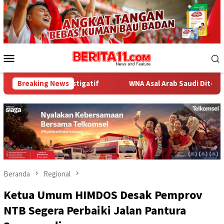
Loncat
ke
konten
Menu
Mobile
estigatif
Breaking News
WNA Asal Arab Saudi Ditemukan Meninggal di D
Beranda
Regional
Ketua Umum HIMDOS Desak Pemprov
NTB Segera Perbaiki Jalan Pantura