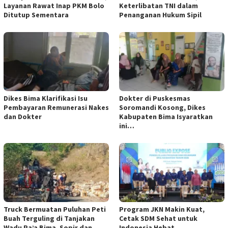
Layanan Rawat Inap PKM Bolo
Keterlibatan TNI dalam
Ditutup Sementara
Penanganan Hukum Sipil
Dikes Bima Klarifikasi Isu
Dokter di Puskesmas
Pembayaran Remunerasi Nakes
Soromandi Kosong, Dikes
dan Dokter
Kabupaten Bima Isyaratkan
ini…
Truck Bermuatan Puluhan Peti
Program JKN Makin Kuat,
Buah Terguling di Tanjakan
Cetak SDM Sehat untuk
Wadu Pa’a Bima, Sopir dan
Indonesia Hebat