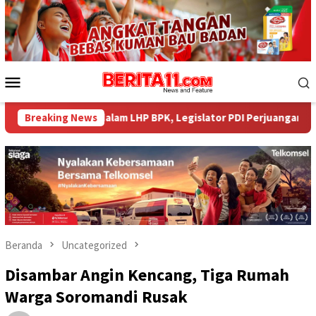
Loncat
ke
konten
Menu
Mobile
l dalam LHP BPK, Legislator PDI Perjuangan Desak Audit Investig
Breaking News
Beranda
Uncategorized
Disambar Angin Kencang, Tiga Rumah
Warga Soromandi Rusak