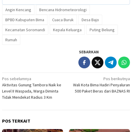
Angin Kencang
Bencana Hidrometeorologi
BPBD Kabupaten Bima
Cuaca Buruk
Desa Bajo
Kecamatan Soromandi
Kepala Keluarga
Puting Beliung
Rumah
SEBARKAN
Navigasi
Pos sebelumnya
Pos berikutnya
Aktivitas Gunung Tambora Naik ke
Wali Kota Bima Hadiri Penyaluran
pos
Level II Waspada, Warga Diminta
500 Paket Beras dari BAZNAS RI
Tidak Mendekat Radius 3 Km
POS TERKAIT