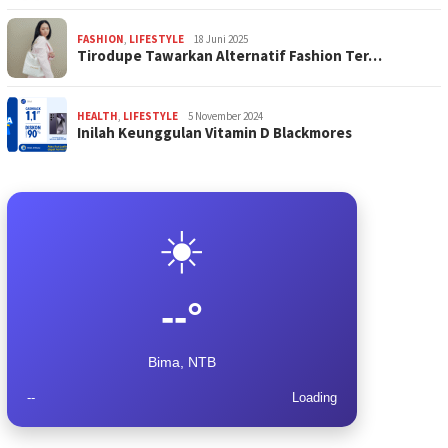
FASHION
,
LIFESTYLE
18 Juni 2025
Tirodupe Tawarkan Alternatif Fashion Ter…
HEALTH
,
LIFESTYLE
5 November 2024
Inilah Keunggulan Vitamin D Blackmores
☀️
--°
Bima, NTB
--
Loading