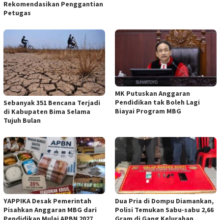
Rekomendasikan Penggantian
Petugas
MK Putuskan Anggaran
Pendidikan tak Boleh Lagi
Sebanyak 351 Bencana Terjadi
Biayai Program MBG
di Kabupaten Bima Selama
Tujuh Bulan
YAPPIKA Desak Pemerintah
Dua Pria di Dompu Diamankan,
Pisahkan Anggaran MBG dari
Polisi Temukan Sabu-sabu 2,66
Pendidikan Mulai APBN 2027
Gram di Gang Kelurahan