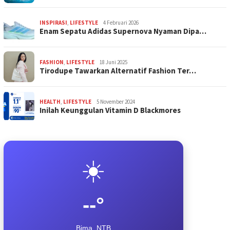
INSPIRASI
,
LIFESTYLE
4 Februari 2026
Enam Sepatu Adidas Supernova Nyaman Dipa…
FASHION
,
LIFESTYLE
18 Juni 2025
Tirodupe Tawarkan Alternatif Fashion Ter…
HEALTH
,
LIFESTYLE
5 November 2024
Inilah Keunggulan Vitamin D Blackmores
☀️
--°
Bima, NTB