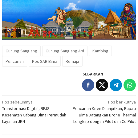
Gunung Sangiang
Gunung Sangiang Api
Kambing
Pencarian
Pos SAR Bima
Remaja
SEBARKAN
Navigasi
Pos sebelumnya
Pos berikutnya
Transformasi Digital, BPJS
Pencarian Kifen Dilanjutkan, Bupati
pos
Kesehatan Cabang Bima Permudah
Bima Datangkan Drone Thermal
Layanan JKN
Lengkap dengan Pilot dan Co Pilot