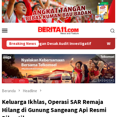
Loncat
ke
konten
Menu
Mobile
uangan Desak Audit Investigatif
Breaking News
WNA Asal Arab Saudi Di
Beranda
Headline
Keluarga Ikhlas, Operasi SAR Remaja
Hilang di Gunung Sangeang Api Resmi