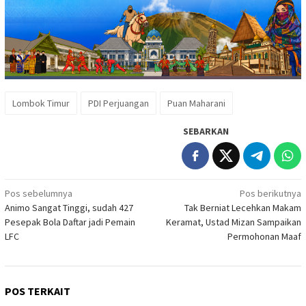
Lombok Timur
PDI Perjuangan
Puan Maharani
SEBARKAN
Navigasi
Pos sebelumnya
Pos berikutnya
Animo Sangat Tinggi, sudah 427
Tak Berniat Lecehkan Makam
pos
Pesepak Bola Daftar jadi Pemain
Keramat, Ustad Mizan Sampaikan
LFC
Permohonan Maaf
POS TERKAIT