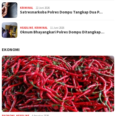
KRIMINAL
22 Juni 2026
Satresnarkoba Polres Dompu Tangkap Dua P…
HEADLINE
,
KRIMINAL
11 Juni 2026
Oknum Bhayangkari Polres Dompu Ditangkap…
EKONOMI
EKONOMI
,
HEADLINE
4 Agustus 2026