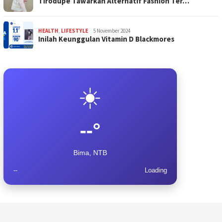
Tirodupe Tawarkan Alternatif Fashion Ter…
HEALTH
,
LIFESTYLE
5 November 2024
Inilah Keunggulan Vitamin D Blackmores
☀️
--°
Bima, NTB
--
Loading