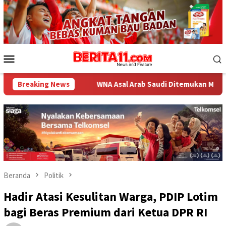
Loncat
ke
konten
Menu
Mobile
Breaking News
WNA Asal Arab Saudi Ditemukan Meninggal di Desa Piong
Beranda
Politik
Hadir Atasi Kesulitan Warga, PDIP Lotim
bagi Beras Premium dari Ketua DPR RI