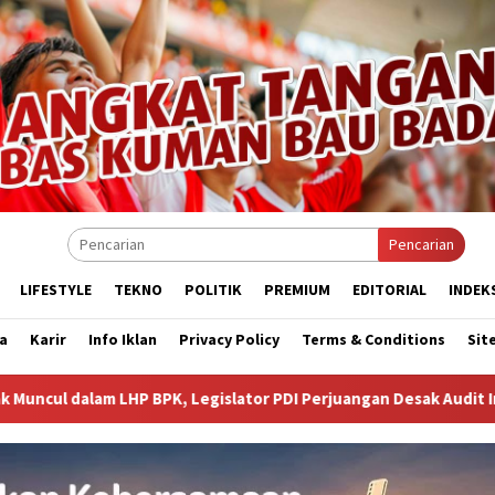
Pencarian
LIFESTYLE
TEKNO
POLITIK
PREMIUM
EDITORIAL
INDEK
a
Karir
Info Iklan
Privacy Policy
Terms & Conditions
Sit
gislator PDI Perjuangan Desak Audit Investigatif
WNA As