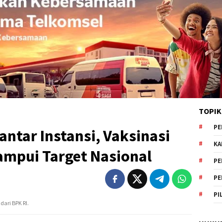
TOPIK
PE
antar Instansi, Vaksinasi
KA
ampui Target Nasional
PE
PE
PI
dari BPK RI.