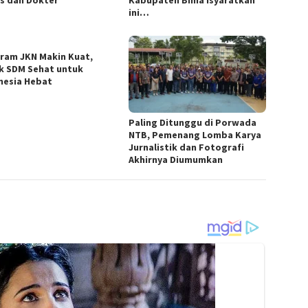
s dan Dokter
Kabupaten Bima Isyaratkan
ini…
ram JKN Makin Kuat,
k SDM Sehat untuk
nesia Hebat
Paling Ditunggu di Porwada
NTB, Pemenang Lomba Karya
Jurnalistik dan Fotografi
Akhirnya Diumumkan