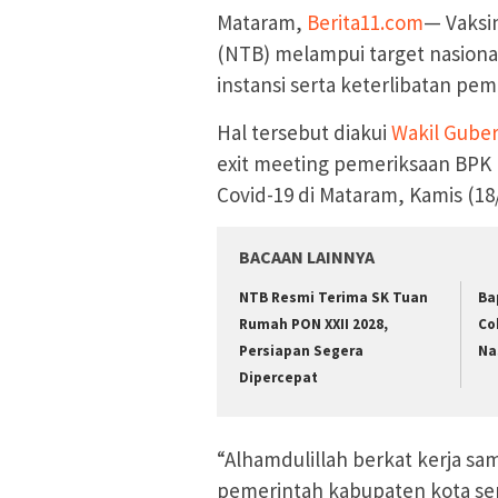
Mataram,
Berita11.com
— Vaksi
(NTB) melampui target nasional.
instansi serta keterlibatan pe
Hal tersebut diakui
Wakil Gube
exit meeting pemeriksaan BPK R
Covid-19 di Mataram, Kamis (18
BACAAN LAINNYA
NTB Resmi Terima SK Tuan
Ba
Rumah PON XXII 2028,
Co
Persiapan Segera
Na
Dipercepat
“Alhamdulillah berkat kerja sa
pemerintah kabupaten kota sert