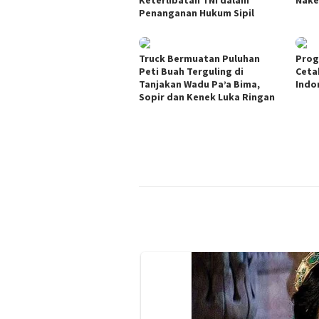
Keterlibatan TNI dalam
Nake
Penanganan Hukum Sipil
Truck Bermuatan Puluhan
Prog
Peti Buah Terguling di
Ceta
Tanjakan Wadu Pa’a Bima,
Indo
Sopir dan Kenek Luka Ringan