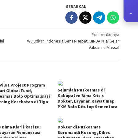
SEBARKAN
--
Pos berikutnya
ini
Wujudkan Indonesia Sehat-Hebat, BINDA NTB Gelar
Vaksinasi Massal
 Pilot Project Program
Sejumlah Puskesmas di
ari Global Fund,
Kabupaten Bima Krisis
esmas Bolo Optimalisasi
Dokter, Layanan Rawat Inap
ening Kesehatan di Tiga
PKM Bolo Ditutup Sementara
 Bima Klarifikasi Isu
Dokter di Puskesmas
ayaran Remunerasi
Soromandi Kosong, Dikes