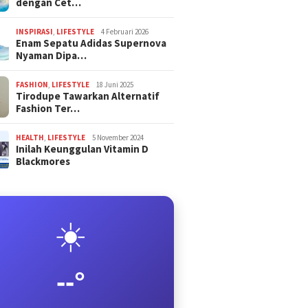
dengan Cet…
INSPIRASI
,
LIFESTYLE
4 Februari 2026
Enam Sepatu Adidas Supernova
Nyaman Dipa…
FASHION
,
LIFESTYLE
18 Juni 2025
Tirodupe Tawarkan Alternatif
Fashion Ter…
HEALTH
,
LIFESTYLE
5 November 2024
Inilah Keunggulan Vitamin D
Blackmores
☀️
--°