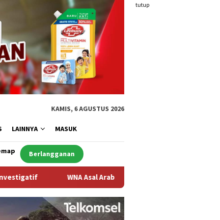
tutup
KAMIS, 6 AGUSTUS 2026
S
LAINNYA
MASUK
emap
Berlangganan
al Arab Saudi Ditemukan Meninggal di Desa Piong Kabupaten Bi