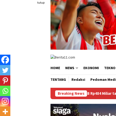
Loncat
tutup
ke
konten
HOME
NEWS
EKONOMI
TEKNO
TENTANG
Redaksi
Pedoman Medi
Dana BTT NTB Rp484 Miliar tak Muncul dalam LHP BPK, Le
Breaking News