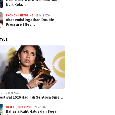
Naik Kela…
EKONOMI
,
HEADLINE
11 Juni 2026
Akademisi Ingatkan Double
Pressure Effec…
TYLE
LE
22 Juni 2026
estival 2026 Hadir di Sentosa Sing…
HEALTH
,
LIFESTYLE
27 Mei 2026
Rahasia Kulit Halus dan Segar