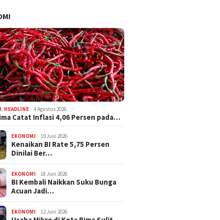
OMI
I
,
HEADLINE
4 Agustus 2026
ima Catat Inflasi 4,06 Persen pada…
EKONOMI
19 Juni 2026
Kenaikan BI Rate 5,75 Persen
Dinilai Ber…
EKONOMI
18 Juni 2026
BI Kembali Naikkan Suku Bunga
Acuan Jadi…
EKONOMI
12 Juni 2026
Usaha Mikro di Kota Bima Sulit