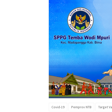
Covid-19
Pemprov NTB
Target Va