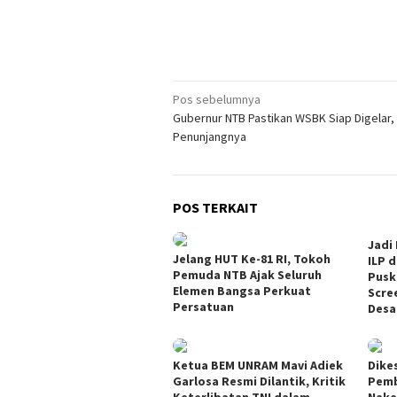
Navigasi
Pos sebelumnya
Gubernur NTB Pastikan WSBK Siap Digelar, 
pos
Penunjangnya
POS TERKAIT
Jadi
Jelang HUT Ke-81 RI, Tokoh
ILP d
Pemuda NTB Ajak Seluruh
Pusk
Elemen Bangsa Perkuat
Scre
Persatuan
Desa
Ketua BEM UNRAM Mavi Adiek
Dikes
Garlosa Resmi Dilantik, Kritik
Pemb