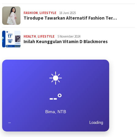
FASHION
,
LIFESTYLE
18 Juni 2025
Tirodupe Tawarkan Alternatif Fashion Ter…
HEALTH
,
LIFESTYLE
5 November 2024
Inilah Keunggulan Vitamin D Blackmores
☀️
--°
Bima, NTB
--
Loading