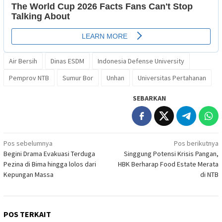
Air Bersih
Dinas ESDM
Indonesia Defense University
Pemprov NTB
Sumur Bor
Unhan
Universitas Pertahanan
SEBARKAN
Navigasi
Pos sebelumnya
Pos berikutnya
Begini Drama Evakuasi Terduga
Singgung Potensi Krisis Pangan,
pos
Pezina di Bima hingga lolos dari
HBK Berharap Food Estate Merata
Kepungan Massa
di NTB
POS TERKAIT