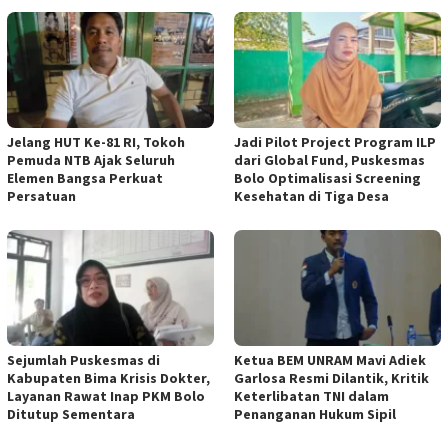
Jelang HUT Ke-81 RI, Tokoh
Jadi Pilot Project Program ILP
Pemuda NTB Ajak Seluruh
dari Global Fund, Puskesmas
Elemen Bangsa Perkuat
Bolo Optimalisasi Screening
Persatuan
Kesehatan di Tiga Desa
Sejumlah Puskesmas di
Ketua BEM UNRAM Mavi Adiek
Kabupaten Bima Krisis Dokter,
Garlosa Resmi Dilantik, Kritik
Layanan Rawat Inap PKM Bolo
Keterlibatan TNI dalam
Ditutup Sementara
Penanganan Hukum Sipil