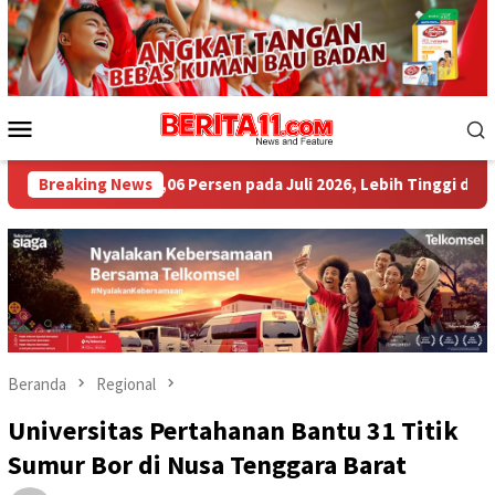
Loncat
ke
konten
Menu
Mobile
i 4,06 Persen pada Juli 2026, Lebih Tinggi dari Sumbawa
Breaking News
Beranda
Regional
Universitas Pertahanan Bantu 31 Titik
Sumur Bor di Nusa Tenggara Barat