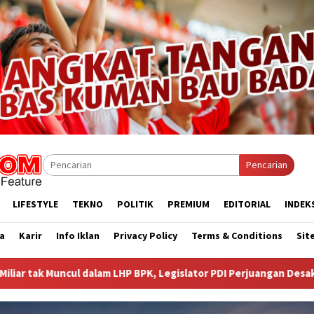
Pencarian
LIFESTYLE
TEKNO
POLITIK
PREMIUM
EDITORIAL
INDEK
a
Karir
Info Iklan
Privacy Policy
Terms & Conditions
Sit
BPK, Legislator PDI Perjuangan Desak Audit Investigatif