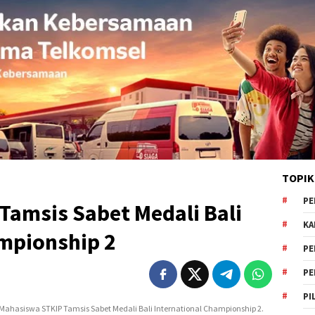
TOPIK
PE
Tamsis Sabet Medali Bali
KA
ampionship 2
PE
PE
PI
 Mahasiswa STKIP Tamsis Sabet Medali Bali International Championship 2.