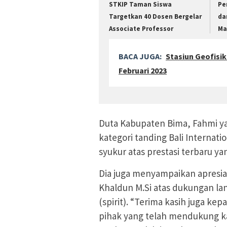
STKIP Taman Siswa
Pe
Targetkan 40 Dosen Bergelar
da
Associate Professor
Ma
BACA JUGA:
Stasiun Geofisi
Februari 2023
Duta Kabupaten Bima, Fahmi y
kategori tanding Bali Interna
syukur atas prestasi terbaru ya
Dia juga menyampaikan apresia
Khaldun M.Si atas dukungan la
(spirit). “Terima kasih juga k
pihak yang telah mendukung ka