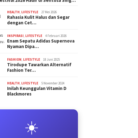
estival 2026 Hadir di Sentosa Sing…
HEALTH
,
LIFESTYLE
27 Mei 2026
Rahasia Kulit Halus dan Segar
dengan Cet…
INSPIRASI
,
LIFESTYLE
4 Februari 2026
Enam Sepatu Adidas Supernova
Nyaman Dipa…
FASHION
,
LIFESTYLE
18 Juni 2025
Tirodupe Tawarkan Alternatif
Fashion Ter…
HEALTH
,
LIFESTYLE
5 November 2024
Inilah Keunggulan Vitamin D
Blackmores
☀️