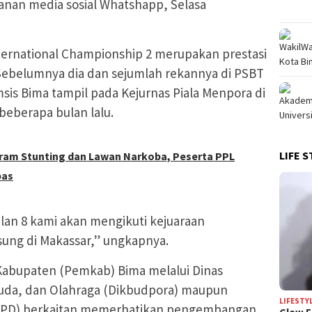
nan media sosial Whatshapp, Selasa
ternational Championship 2 merupakan prestasi
 Sebelumnya dia dan sejumlah rekannya di PSBT
sis Bima tampil pada Kejurnas Piala Menpora di
eberapa bulan lalu.
LIFE S
gram Stunting dan Lawan Narkoba, Peserta PPL
pas
bulan 8 kami akan mengikuti kejuaraan
sung di Makassar,” ungkapnya.
Kabupaten (Pemkab) Bima melalui Dinas
uda, dan Olahraga (Dikbudpora) maupun
LIFESTY
(OPD) berkaitan memerhatikan pengembangan