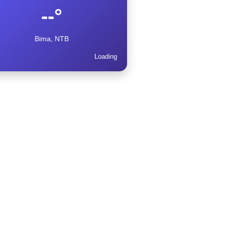
--°
Bima, NTB
Loading