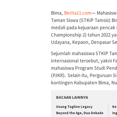
Bima,
Berita11.com
— Mahasiswa
Taman Siswa (STKIP Tamsis) Bi
medali pada kejuaraan pencak si
Championship 2) tahun 2022 ya
Udayana, Kepaon, Denpasar Selat
Sejumlah mahasiswa STKIP Tam
internasional tersebut, yakni
mahasiswa Program Studi Pendi
(PJKR). Selain itu, Perguruan 
kontingen Kabupaten Bima, Nusa
BACAAN LAINNYA
Usung Tagline Legacy
Ke
Beyond the Age, Dua Dekade
In