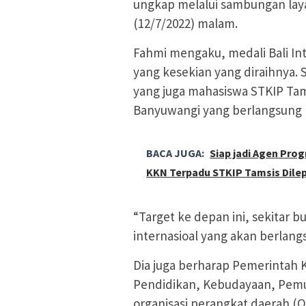
ungkap melalui sambungan laya
(12/7/2022) malam.
Fahmi mengaku, medali Bali In
yang kesekian yang diraihnya.
yang juga mahasiswa STKIP Tam
Banyuwangi yang berlangsung b
BACA JUGA:
Siap jadi Agen Pro
KKN Terpadu STKIP Tamsis Dile
“Target ke depan ini, sekitar 
internasioal yang akan berlang
Dia juga berharap Pemerintah 
Pendidikan, Kebudayaan, Pem
organisasi perangkat daerah 