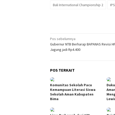
Bali International Championship 2
IPS
Navigasi
Pos sebelumnya
Gubernur NTB Berharap BAPANAS Revisi H
pos
Jagung jadi Rp4.400
POS TERKAIT
Komunitas Sekolah Pacu
Duku
Kemampuan Literasi Siswa
Aman
Sekolah Aman Kabupaten
Meng
Bima
Lewi