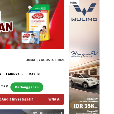
tutup
JUMAT, 7 AGUSTUS 2026
S
LAINNYA
MASUK
emap
Berlangganan
WNA Asal Arab Saudi Ditemukan Meninggal di Desa Piong Kabupa