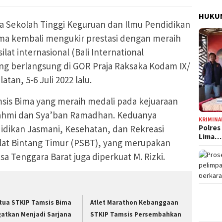
HUKUM
 Sekolah Tinggi Keguruan dan Ilmu Pendidikan
ma kembali mengukir prestasi dengan meraih
lat internasional (Bali International
ng berlangsung di GOR Praja Raksaka Kodam IX/
an, 5-6 Juli 2022 lalu.
sis Bima yang meraih medali pada kejuaraan
 Fahmi dan Sya’ban Ramadhan. Keduanya
KRIMINA
dikan Jasmani, Kesehatan, dan Rekreasi
Polres
Lima…
Silat Bintang Timur (PSBT), yang merupakan
 Tenggara Barat juga diperkuat M. Rizki.
tua STKIP Tamsis Bima
Atlet Marathon Kebanggaan
gatkan Menjadi Sarjana
STKIP Tamsis Persembahkan