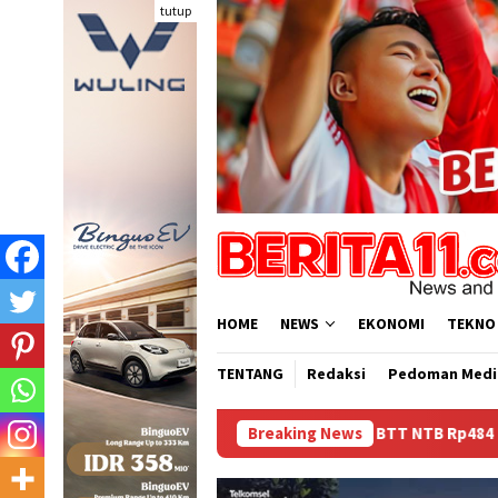
Loncat
tutup
ke
konten
HOME
NEWS
EKONOMI
TEKNO
TENTANG
Redaksi
Pedoman Medi
Dana BTT NTB Rp484 Miliar tak Muncul dalam LHP 
Breaking News