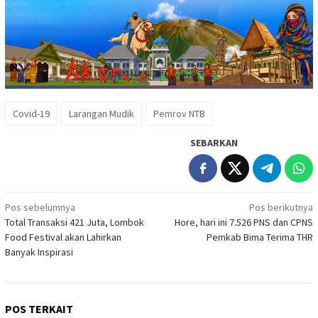
Covid-19
Larangan Mudik
Pemrov NTB
SEBARKAN
Navigasi
Pos sebelumnya
Pos berikutnya
Total Transaksi 421 Juta, Lombok
Hore, hari ini 7.526 PNS dan CPNS
pos
Food Festival akan Lahirkan
Pemkab Bima Terima THR
Banyak Inspirasi
POS TERKAIT