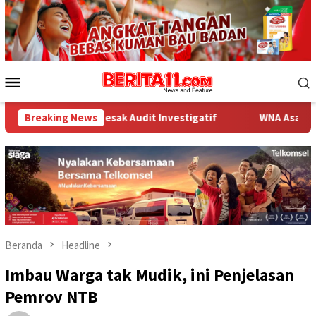
Loncat
ke
konten
Menu
Mobile
ak Audit Investigatif
Breaking News
WNA Asal Arab Saudi Ditemukan Me
Beranda
Headline
Imbau Warga tak Mudik, ini Penjelasan
Pemrov NTB