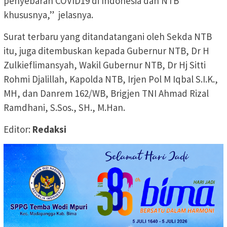
penyebaran COVID19 di Indonesia dan NTB
khususnya,” jelasnya.
Surat terbaru yang ditandatangani oleh Sekda NTB
itu, juga ditembuskan kepada Gubernur NTB, Dr H
Zulkieflimansyah, Wakil Gubernur NTB, Dr Hj Sitti
Rohmi Djalillah, Kapolda NTB, Irjen Pol M Iqbal S.I.K.,
MH, dan Danrem 162/WB, Brigjen TNI Ahmad Rizal
Ramdhani, S.Sos., SH., M.Han.
Editor:
Redaksi