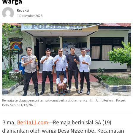
Warga
Redaksi
1 Desember 2025
Remaja terduga pencuri ternak yang berhasil diamankan tim Unit Reskrim Polsek
Bolo, Senin (1/12/2025).
Bima,
Berita11.com
—Remaja berinisial GA (19)
diamankan oleh warga Desa Nggembe, Kecamatan