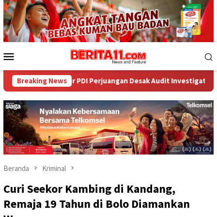
Loncat
ke
konten
Menu
Mobile
tor PDI Perjuangan Desak Audit Investigatif
Breaking News
WNA Asal Ar
Beranda
Kriminal
Curi Seekor Kambing di Kandang,
Remaja 19 Tahun di Bolo Diamankan