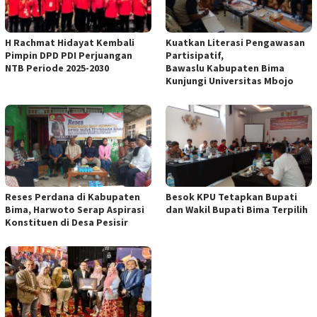
H Rachmat Hidayat Kembali
Kuatkan Literasi Pengawasan
Pimpin DPD PDI Perjuangan
Partisipatif,
NTB Periode 2025-2030
Bawaslu Kabupaten Bima
Kunjungi Universitas Mbojo
Reses Perdana di Kabupaten
Besok KPU Tetapkan Bupati
Bima, Harwoto Serap Aspirasi
dan Wakil Bupati Bima Terpilih
Konstituen di Desa Pesisir