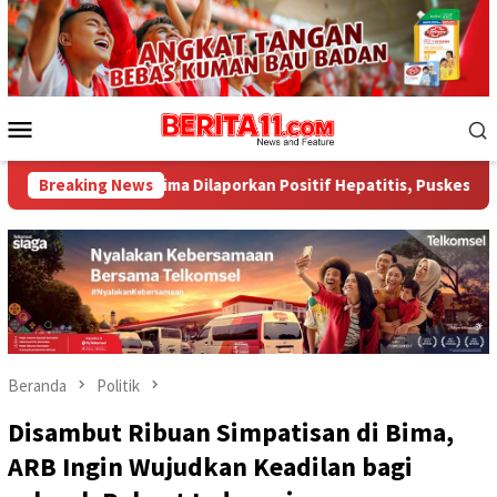
Loncat
ke
konten
Menu
Mobile
ma Dilaporkan Positif Hepatitis, Puskesmas Rekomendasikan Pe
Breaking News
Beranda
Politik
Disambut Ribuan Simpatisan di Bima,
ARB Ingin Wujudkan Keadilan bagi