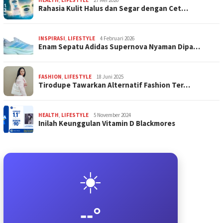
HEALTH
,
LIFESTYLE
27 Mei 2026
Rahasia Kulit Halus dan Segar dengan Cet…
INSPIRASI
,
LIFESTYLE
4 Februari 2026
Enam Sepatu Adidas Supernova Nyaman Dipa…
FASHION
,
LIFESTYLE
18 Juni 2025
Tirodupe Tawarkan Alternatif Fashion Ter…
HEALTH
,
LIFESTYLE
5 November 2024
Inilah Keunggulan Vitamin D Blackmores
☀️
--°