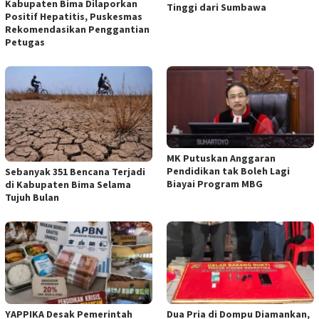
Kabupaten Bima Dilaporkan
Tinggi dari Sumbawa
Positif Hepatitis, Puskesmas
Rekomendasikan Penggantian
Petugas
MK Putuskan Anggaran
Pendidikan tak Boleh Lagi
Sebanyak 351 Bencana Terjadi
Biayai Program MBG
di Kabupaten Bima Selama
Tujuh Bulan
YAPPIKA Desak Pemerintah
Dua Pria di Dompu Diamankan,