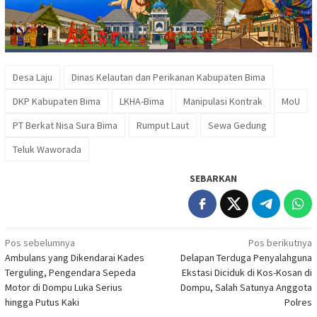
Desa Laju
Dinas Kelautan dan Perikanan Kabupaten Bima
DKP Kabupaten Bima
LKHA-Bima
Manipulasi Kontrak
MoU
PT Berkat Nisa Sura Bima
Rumput Laut
Sewa Gedung
Teluk Waworada
SEBARKAN
Navigasi
Pos sebelumnya
Pos berikutnya
Ambulans yang Dikendarai Kades
Delapan Terduga Penyalahguna
pos
Terguling, Pengendara Sepeda
Ekstasi Diciduk di Kos-Kosan di
Motor di Dompu Luka Serius
Dompu, Salah Satunya Anggota
hingga Putus Kaki
Polres