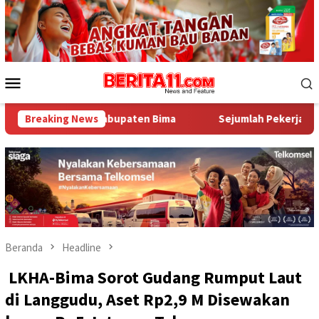
Loncat
ke
konten
Menu
Mobile
Kabupaten Bima
Breaking News
Sejumlah Pekerja Dapur MBG di Kabupate
Beranda
Headline
LKHA-Bima Sorot Gudang Rumput Laut
di Langgudu, Aset Rp2,9 M Disewakan