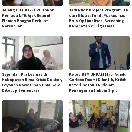
Jelang HUT Ke-81 RI, Tokoh
Jadi Pilot Project Program ILP
Pemuda NTB Ajak Seluruh
dari Global Fund, Puskesmas
Elemen Bangsa Perkuat
Bolo Optimalisasi Screening
Persatuan
Kesehatan di Tiga Desa
Sejumlah Puskesmas di
Ketua BEM UNRAM Mavi Adiek
Kabupaten Bima Krisis Dokter,
Garlosa Resmi Dilantik, Kritik
Layanan Rawat Inap PKM Bolo
Keterlibatan TNI dalam
Ditutup Sementara
Penanganan Hukum Sipil