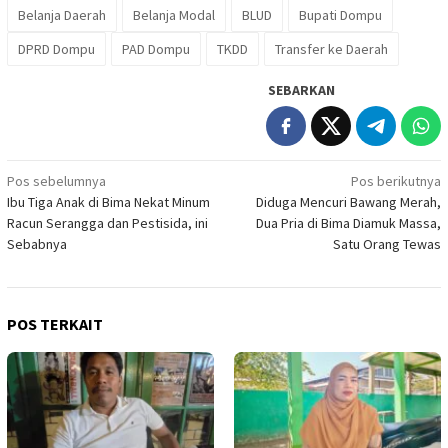
Belanja Daerah
Belanja Modal
BLUD
Bupati Dompu
DPRD Dompu
PAD Dompu
TKDD
Transfer ke Daerah
SEBARKAN
Navigasi
Pos sebelumnya
Pos berikutnya
Ibu Tiga Anak di Bima Nekat Minum
Diduga Mencuri Bawang Merah,
pos
Racun Serangga dan Pestisida, ini
Dua Pria di Bima Diamuk Massa,
Sebabnya
Satu Orang Tewas
POS TERKAIT