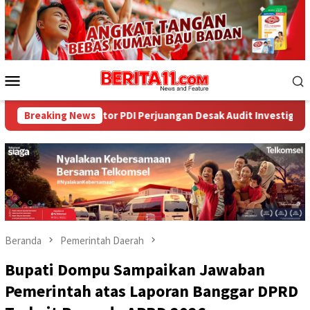
Loncat
ke
konten
Menu
Mobile
lator PDI Perjuangan Desak Audit Investigatif
Breaking News
WNA Asal A
Beranda
Pemerintah Daerah
Bupati Dompu Sampaikan Jawaban
Pemerintah atas Laporan Banggar DPRD