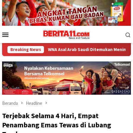
Loncat
ke
konten
Menu
Mobile
Breaking News
WNA Asal Arab Saudi Ditemukan Meninggal di Desa Piong 
Beranda
Headline
Terjebak Selama 4 Hari, Empat
Penambang Emas Tewas di Lubang