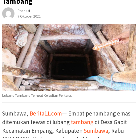
Tambang
Redaksi
7 Oktober 2021
Lubang Tambang Tempat Kejadian Perkara.
Sumbawa,
Berita11.com
— Empat penambang emas
ditemukan tewas di lubang
tambang
di Desa Gapit
Kecamatan Empang, Kabupaten
Sumbawa
, Rabu