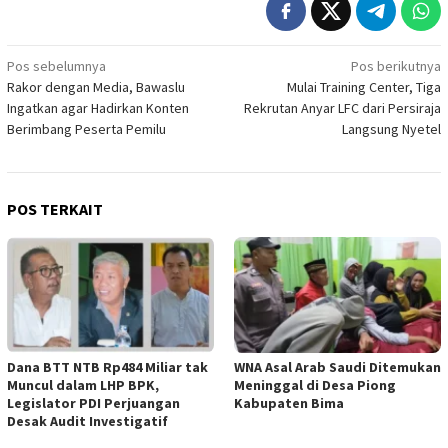
Navigasi
Pos sebelumnya
Pos berikutnya
Rakor dengan Media, Bawaslu
Mulai Training Center, Tiga
pos
Ingatkan agar Hadirkan Konten
Rekrutan Anyar LFC dari Persiraja
Berimbang Peserta Pemilu
Langsung Nyetel
POS TERKAIT
Dana BTT NTB Rp484 Miliar tak
WNA Asal Arab Saudi Ditemukan
Muncul dalam LHP BPK,
Meninggal di Desa Piong
Legislator PDI Perjuangan
Kabupaten Bima
Desak Audit Investigatif