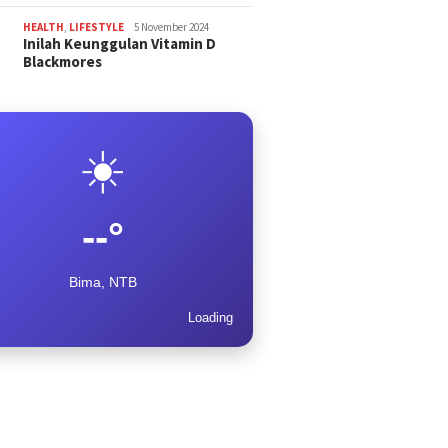
HEALTH
,
LIFESTYLE
5 November 2024
Inilah Keunggulan Vitamin D
Blackmores
☀️
--°
Bima, NTB
Loading