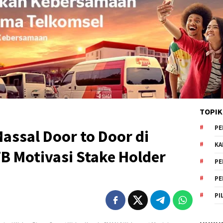
TOPIK
PE
Massal Door to Door di
KA
B Motivasi Stake Holder
PE
PE
PI