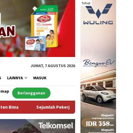
tutup
JUMAT, 7 AGUSTUS 2026
S
LAINNYA
MASUK
emap
Berlangganan
h Pekerja Dapur MBG di Kabupaten Bima Dilaporkan Positif Hep