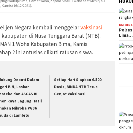
HUKUM
mpingi Wabup Bima, Camat Woha, Kepala SMAN 1 Woha saat Meninjau
, Kamis (16/12/2021).
KRIMINA
elijen Negara kembali menggelar
vaksinasi
Polres
n kabupaten di Nusa Tenggara Barat (NTB).
Lima…
 SMAN 1 Woha Kabupaten Bima, Kamis
ahap 2 ini antusias diikuti ratusan siswa.
dukung Deputi Dalam
Setiap Hari Siapkan 6.500
geri BIN, Laskar
Dosis, BINDA NTB Terus
nateke dan ASGAS RI
Genjot Vaksinasi
nen Raya Jagung Hasil
nakan Mikroba PA 36
ruda di Lambitu