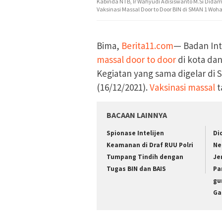
Kabinda NTB, Ir Wahyudi Adisiswanto M.Si Dida
Vaksinasi Massal Door to Door BIN di SMAN 1 Woha
Bima,
Berita11.com
— Badan Int
massal door to door
di kota da
Kegiatan yang sama digelar di
(16/12/2021).
Vaksinasi massal
t
BACAAN LAINNYA
Spionase Intelijen
Di
Keamanan di Draf RUU Polri
Ne
Tumpang Tindih dengan
Je
Tugas BIN dan BAIS
Pa
gu
Ga