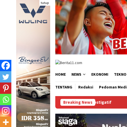
Loncat
tutup
ke
konten
HOME
NEWS
EKONOMI
TEKNO
TENTANG
Redaksi
Pedoman Medi
uangan Desak Audit Investigatif
Breaking News
WNA Asal Arab Saudi Dit