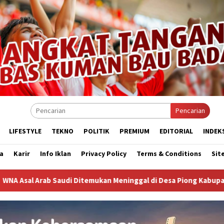
Pencarian
LIFESTYLE
TEKNO
POLITIK
PREMIUM
EDITORIAL
INDEK
a
Karir
Info Iklan
Privacy Policy
Terms & Conditions
Sit
emukan Meninggal di Desa Piong Kabupaten Bima
Sejumla