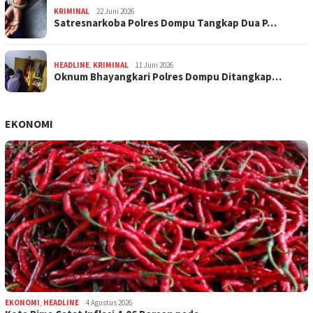
KRIMINAL
22 Juni 2026
Satresnarkoba Polres Dompu Tangkap Dua P…
HEADLINE
,
KRIMINAL
11 Juni 2026
Oknum Bhayangkari Polres Dompu Ditangkap…
EKONOMI
EKONOMI
,
HEADLINE
4 Agustus 2026