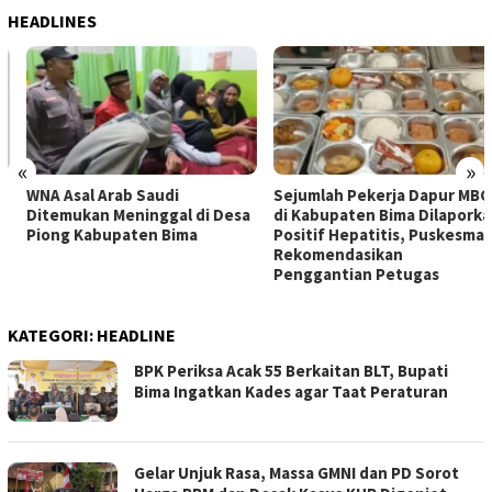
HEADLINES
«
»
WNA Asal Arab Saudi
Sejumlah Pekerja Dapur MBG
Ditemukan Meninggal di Desa
di Kabupaten Bima Dilaporkan
Piong Kabupaten Bima
Positif Hepatitis, Puskesmas
Rekomendasikan
Penggantian Petugas
KATEGORI:
HEADLINE
BPK Periksa Acak 55 Berkaitan BLT, Bupati
Bima Ingatkan Kades agar Taat Peraturan
Gelar Unjuk Rasa, Massa GMNI dan PD Sorot