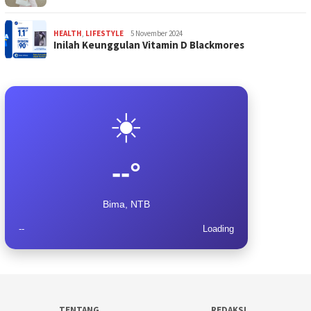
HEALTH
,
LIFESTYLE
5 November 2024
Inilah Keunggulan Vitamin D Blackmores
☀️
--°
Bima, NTB
--
Loading
TENTANG
REDAKSI