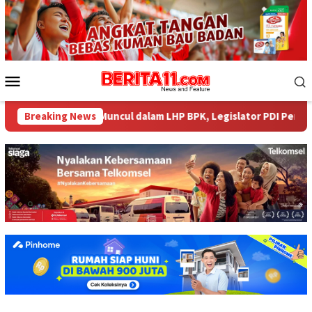
Loncat
ke
konten
Menu
Mobile
iliar tak Muncul dalam LHP BPK, Legislator PDI Perjuangan Desak
Breaking News